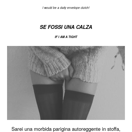
I would be a daily envelope clutch!
SE FOSSI UNA CALZA
IF I AM A TIGHT
Sarei una morbida parigina autoreggente in stoffa,