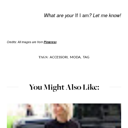
What are your
If I am
? Let me know!
Credits: All images are from
Pinterest
.
ACCESSORI,
MODA,
TAG
TAGS:
You Might Also Like: