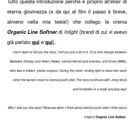
Tutto questa introduzione perché è proprio all'elisir di
eterna giovinezza (e da qui al film il passo è breve,
almeno nella mia testa!) che collego la crema
Organic Line Softner
di
Inlight
(brand di cui vi avevo
già parlato
qui
e
qui
).
I don't want to tell you the story; I tell you just a bit of it. It's a love triangle between
Madeline (Streep) and Helen (Hawn), eternal friends and enemies, and Enest (Willis),
who was a brilliant plastic surgeon. During the never -ending fight to steal men each
other the women resort to eternal youth elixir. The story conitnues with chep shots
and homicides in a really amusing way!
Why I told you this story? Beacuse when I think about eternal youth elixir I think about
Inlight
's
Organic Line Softner
.