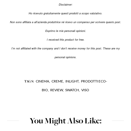
Disclaimer:
Ho ricevuto gratuitamente questi prodotti a scopo valutativo.
Non sono affiliata a all'azienda produttrice né ricevo un compenso per scrivere questo post.
Esprimo le mie personali opinioni.
I received this product for free.
I'm not affiliated with the company and I don't receive money for this post. These are my
personal opinions.
CINEMA,
CREME,
INLIGHT,
PRODOTTI ECO-
TAGS:
BIO,
REVIEW,
SWATCH,
VISO
You Might Also Like: