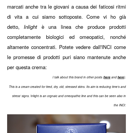
marcati anche tra le giovani a causa dei faticosi ritmi
di vita a cui siamo sottoposte. Come vi ho già
detto,
Inlight
è una linea che produce prodotti
completamente biologici ed omeopatici, nonché
altamente concentrati. Potete vedere dall'INCI come
le promesse di prodotti puri siano mantenute anche
per questa crema:
I talk about this brand in other posts (
here
and
here
).
This is a cream created for tired, dry, old, stressed skins. Its aim is reducing time's and
stress' signs.
Inlight
is an orgnaic and omeopathic line and this can be seen also in
the INCI: