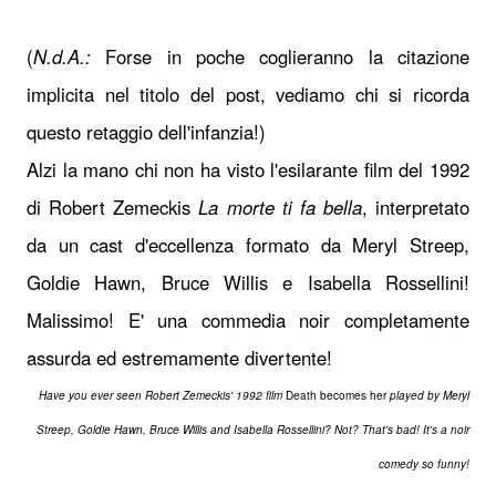
(
N.d.A.:
Forse in poche coglieranno la citazione
implicita nel titolo del post, vediamo chi si ricorda
questo retaggio dell'infanzia!)
Alzi la mano chi non ha visto l'esilarante film del 1992
di Robert Zemeckis
La morte ti fa bella
, interpretato
da un cast d'eccellenza formato da Meryl Streep,
Goldie Hawn, Bruce Willis e Isabella Rossellini!
Malissimo! E' una commedia noir completamente
assurda ed estremamente divertente!
Have you ever seen Robert Zemeckis' 1992 film
Death becomes her
played by Meryl
Streep, Goldie Hawn, Bruce Willis and Isabella Rossellini? Not? That's bad! It's a noir
comedy so funny!