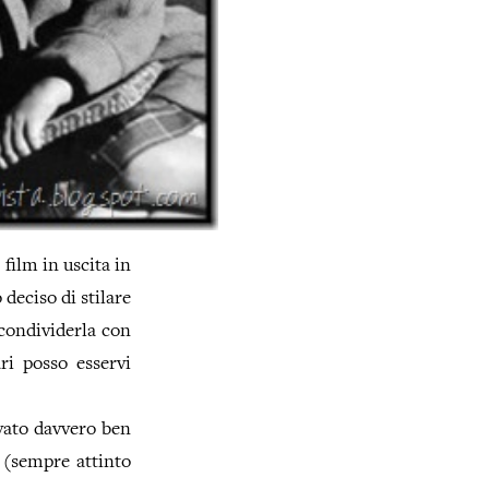
film in uscita in
deciso di stilare
condividerla con
ri posso esservi
vato davvero ben
o (sempre attinto