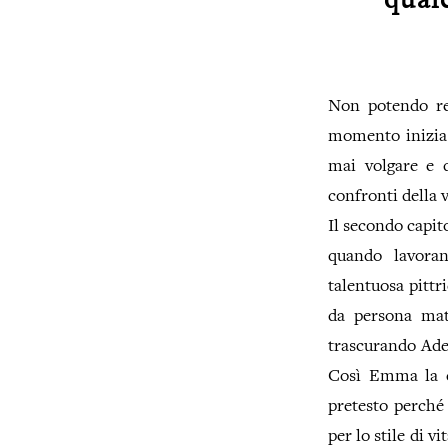
qual
Non potendo re
momento inizia 
mai volgare e d
confronti della 
Il secondo capi
quando lavoran
talentuosa pittr
da persona matu
trascurando Adel
Così Emma la c
pretesto perché
per lo stile di 