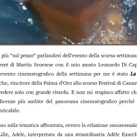
a più “sul pezzo” parlandovi dell’evento della scorsa settimana
reet
di Martin Scorsese con il mio amato Leonardo Di Cap
l’evento cinematografico della settimana per me è stato
La
che, vincitore della Palma d’Oro allo scorso Festival di Cann
vedere solo con grande ritardo. E non mi stupisco affatto c
ficenze più ambite del panorama cinematografico perché s
nticabile.
sso sulla tematica affrontata, ovvero la relazione omosessual
Lille, Adele, interpretata da una straordinaria Adèle Exarch