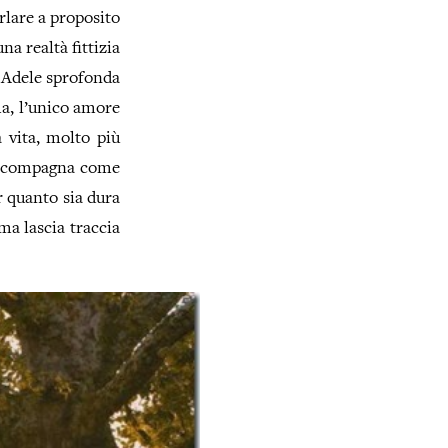
rlare a proposito
na realtà fittizia
e Adele sprofonda
a, l’unico amore
 vita, molto più
va compagna come
r quanto sia dura
a lascia traccia