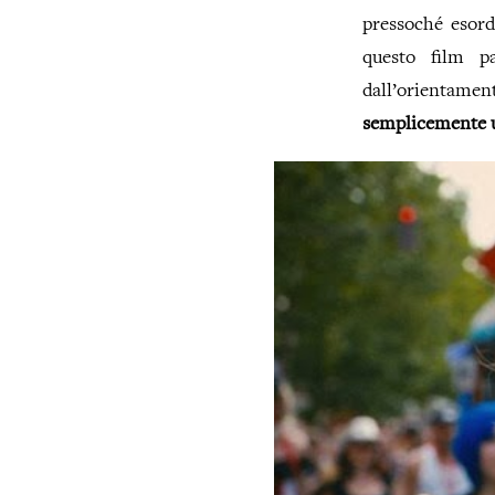
pressoché esord
questo film p
dall’orientamen
semplicemente u