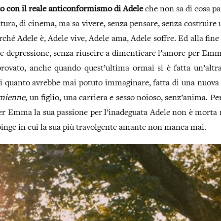
to con il reale anticonformismo di Adele
che non sa di cosa pa
ratura, di cinema, ma sa vivere, senza pensare, senza costruire u
ché Adele è, Adele vive, Adele ama, Adele soffre. Ed alla fin
te depressione, senza riuscire a dimenticare l’amore per Emm
rovato, anche quando quest’ultima ormai si è fatta un’altra
i quanto avrebbe mai potuto immaginare, fatta di una nuo
mienne
, un figlio, una carriera e sesso noioso, senz’anima. Pe
r Emma la sua passione per l’inadeguata Adele non è morta m
ipinge in cui la sua più travolgente amante non manca mai.