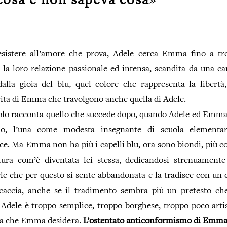
cosa e non sapeva cosa
»
sistere all’amore che prova, Adele cerca Emma fino a tro
la loro relazione passionale ed intensa, scandita da una car
alla gioia del blu, quel colore che rappresenta la libertà,
vita di Emma che travolgono anche quella di Adele.
tolo racconta quello che succede dopo, quando Adele ed Emma
o, l’una come modesta insegnante di scuola elementar
ice. Ma Emma non ha più i capelli blu, ora sono biondi, più c
ra com’è diventata lei stessa, dedicandosi strenuamente 
e che per questo si sente abbandonata e la tradisce con un c
accia, anche se il tradimento sembra più un pretesto ch
 Adele è troppo semplice, troppo borghese, troppo poco arti
vita che Emma desidera.
L’ostentato anticonformismo di Emma