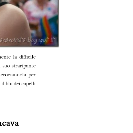
nte la difficile
l suo straripante
crociandola per
l blu dei capelli
cava