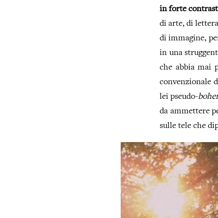
in forte contras
di arte, di lette
di immagine, per
in una struggen
che abbia mai p
convenzionale d
lei pseudo-
bohe
da ammettere pe
sulle tele che d