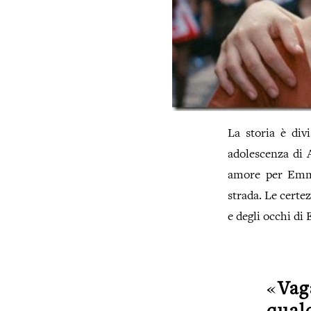
La storia è div
adolescenza di A
amore per Emma
strada. Le certe
e degli occhi di
«
Va