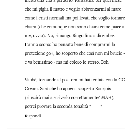
metto una vita a perderlo. Fantastico per quel mese
che mi piglia il matto e voglio abbronzarmi al mare
come i cristi normali ma poi levati che voglio tornare
chiara (che comunque non sono chiara come piace a
me, ovvio). No, rimango Ringo fino a dicembre.
L'anno scorso ho pensato bene di comprarmi la
protezione 50+, ho scoperto che così non mi brucio -
e va benissimo - ma mi coloro lo stesso. Boh.
Vabbè, tornando al post ora mi hai tentata con la CC
Cream. Sarà che ho appena scoperto Bourjois
(riuscirò mai a scriverlo correttamente? MAH),
potrei provare la seconda tonalità *____*
Rispondi