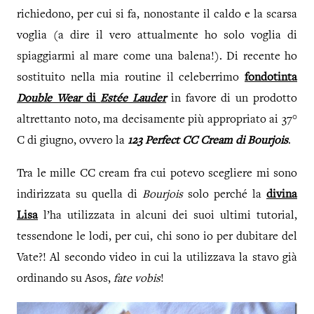
richiedono, per cui si fa, nonostante il caldo e la scarsa
voglia (a dire il vero attualmente ho solo voglia di
spiaggiarmi al mare come una balena!). Di recente ho
sostituito nella mia routine il celeberrimo
fondotinta
Double Wear
di
Estée Lauder
in favore di un prodotto
altrettanto noto, ma decisamente più appropriato ai 37°
C di giugno, ovvero la
123 Perfect CC Cream di Bourjois
.
Tra le mille CC cream fra cui potevo scegliere mi sono
indirizzata su quella di
Bourjois
solo perché la
divina
Lisa
l’ha utilizzata in alcuni dei suoi ultimi tutorial,
tessendone le lodi, per cui, chi sono io per dubitare del
Vate?! Al secondo video in cui la utilizzava la stavo già
ordinando su Asos,
fate vobis
!