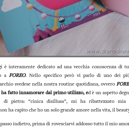
ggi è interamente dedicato ad una vecchia conoscenza di t
ro a
FOREO
. Nello specifico però vi parlo di uno dei pi
archio svedese nella nostra routine quotidiana, ovvero
FORE
 ha fatto innamorare dal primo utilizzo, e
d è un aspetto degno
di pietra: “cinica disillusa”, mi ha ribattezzato mia 
n ha capito che ho un solo grande amore nella vita, il beauty
asso indietro, prima di rovesciarvi addosso tutto il mio amo