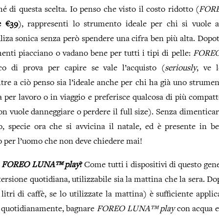
hé di questa scelta. Io penso che visto il costo ridotto (
FOR
e €39
), rappresenti lo strumento ideale per chi si vuole 
uliza sonica senza però spendere una cifra ben più alta. Dopo
enti piacciano o vadano bene per tutti i tipi di pelle:
FORE
o di prova per capire se vale l’acquisto (
seriously
, ve 
tre a ciò penso sia l’ideale anche per chi ha già uno strumen
a per lavoro o in viaggio e preferisce qualcosa di più compatt
on vuole danneggiare o perdere il full size). Senza dimentica
o, specie ora che si avvicina il natale, ed è presente in b
o per l’uomo che non deve chiedere mai!
a
FOREO LUNA™ play
?
Come tutti i dispositivi di questo gen
tersione quotidiana, utilizzabile sia la mattina che la sera. D
itri di caffè, se lo utilizzate la mattina) è sufficiente appli
 quotidianamente, bagnare
FOREO LUNA™ play
con acqua e