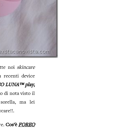
utte noi
skincare
ù recenti device
O LUNA™ play
,
 di nota visto il
sorella, ma lei
care!!.
re.
Cos’è
FOREO