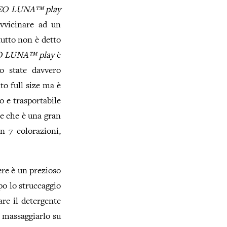
EO
LUNA™ play
avvicinare ad un
tutto non è detto
O
LUNA™ play
è
lo state davvero
to full size ma è
o e trasportabile
re che è una gran
en 7 colorazioni,
ere è un prezioso
opo lo struccaggio
care il detergente
 massaggiarlo su