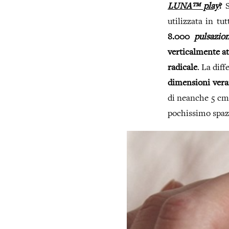
LUNA™ play
?
S
utilizzata in tu
8.000
pulsazion
verticalmente at
radicale
. La dif
dimensioni vera
di neanche 5 cm 
pochissimo spaz