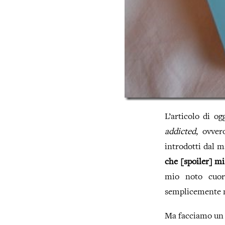
L’articolo di o
addicted
, ovve
introdotti dal m
che [spoiler] mi
mio noto cuor 
semplicemente no
Ma facciamo un p