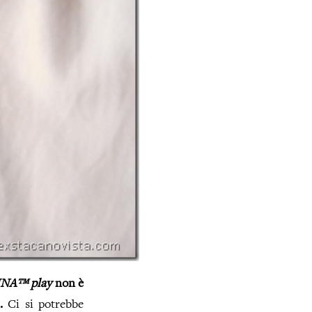
NA™ play
non è
i.
Ci si potrebbe