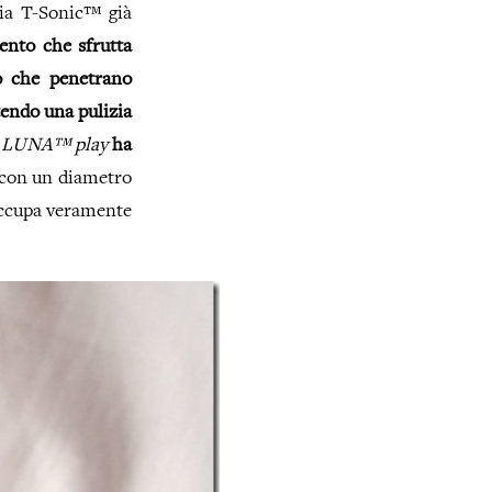
gia T-Sonic™ già
ento che sfrutta
o che penetrano
tendo una pulizia
O
LUNA™ play
ha
 con un diametro
 occupa veramente