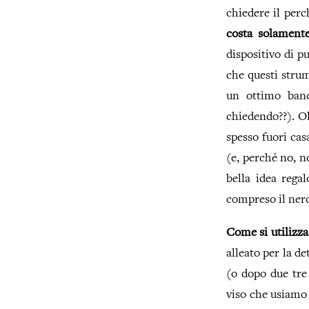
chiedere il perc
costa solament
dispositivo di p
che questi strum
un ottimo banc
chiedendo??). Ol
spesso fuori cas
(e, perché no, n
bella idea regal
compreso il ner
Come si utilizz
alleato per la de
(o dopo due tre l
viso che usiamo