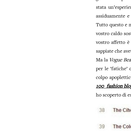
stata un’esperi
assiduamente e 
Tutto questo e m
vostro caldo sos
vostro affetto è
sappiate che avet
Ma la
Vogue Bea
per le ‘fatiche’
colpo apopletti
100 fashion blog
ho scoperto di e