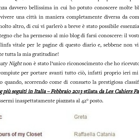
enza davvero bellissima in cui ho potuto conoscere molte b
vivere una città in maniera completamente diversa da com
olto altro, di cui vi parlerò a breve è stato possibile essenzi
tegno che ha permesso al mio blog di farsi conoscere: il vost
 linfa vitale per le pagine di questo diario e, sebbene non vi
e tutta la mia gratitudine!
uty Night
non è stato l’unico riconoscimento che ho ricevuto
 compiute per portare avanti tutto ciò, infatti proprio ieri m
co quando, scorrendo come di consueto la prestigiosa classi
 più seguiti in Italia – Febbraio 2013
stilata
da Les Cahiers F
ssermi inaspettatamente piazzata al 42° posto.