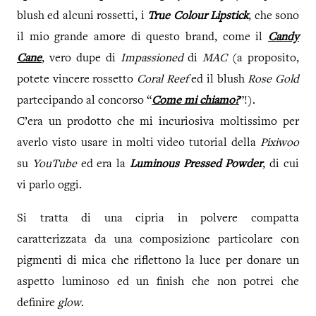
blush ed alcuni rossetti, i
True Colour Lipstick
, che sono
il mio grande amore di questo brand, come il
Candy
Cane
, vero dupe di
Impassioned
di
MAC
(a proposito,
potete vincere rossetto
Coral Reef
ed il blush
Rose Gold
partecipando al concorso “
Come mi chiamo?
”!).
C’era un prodotto che mi incuriosiva moltissimo per
averlo visto usare in molti video tutorial della
Pixiwoo
su
YouTube
ed era la
Luminous Pressed Powder
, di cui
vi parlo oggi.
Si tratta di una cipria in polvere compatta
caratterizzata da una composizione particolare con
pigmenti di mica che riflettono la luce per donare un
aspetto luminoso ed un finish che non potrei che
definire
glow
.