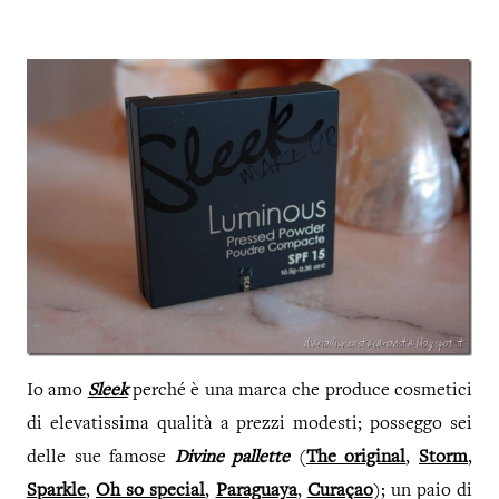
Io amo
Sleek
perché è una marca che produce cosmetici
di elevatissima qualità a prezzi modesti; posseggo sei
delle sue famose
Divine pallette
(
The original
,
Storm
,
Sparkle
,
Oh so special
,
Paraguaya
,
Curaçao
); un paio di