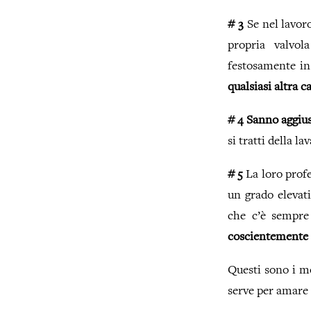
# 3
Se nel lavoro
propria valvo
festosamente in
qualsiasi altra c
# 4
Sanno aggius
si tratti della l
# 5
La loro profe
un grado elevati
che c’è sempre
coscientemente s
Questi sono i mo
serve per amare