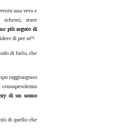
iventa una vera e
 schemi, stare
mo più arguto di
idere di per sé*!
odo di farlo, che
tempo raggiungono
le consapevolezza
sexy di un uomo
più di quello che