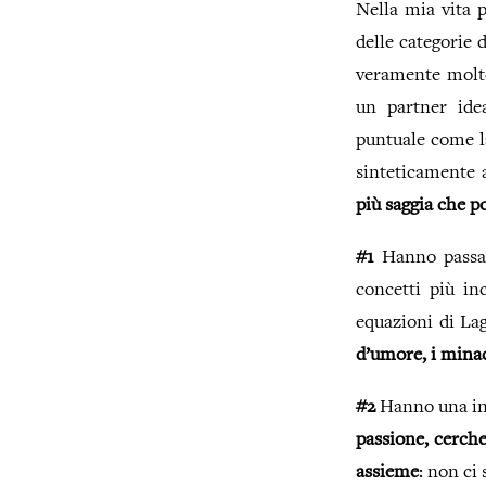
Nella mia vita 
delle categorie 
veramente molto 
un partner idea
puntuale come la
sinteticamente a
più saggia che po
#1
Hanno passato
concetti più in
equazioni di La
d’umore, i minac
#2
Hanno una int
passione, cerche
assieme
: non ci