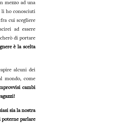
 in mezzo ad una
 li ho conosciuti
fra cui scegliere
cirei ad essere
rcherò di portare
nere è la scelta
apire alcuni dei
i al mondo, come
 improvvisi cambi
ragazzi!
iasi sia la nostra
i poterne parlare