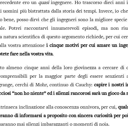
precedente ero un
quasi
ingegnere. Ho trascorso dieci anni
di uomini più bistrattata dalla storia dei tempi. Invece, io che
bene, posso dirvi che gli ingegneri sono la migliore specie 
le. Potrei raccontarvi innumerevoli episodi, ma non rius
 natura scientifica di questo argomento richiede, per cui ce
lla vostra attenzione
i cinque motivi per cui amare un ingeg
tete fare nella vostra vita
.
 almeno cinque anni della loro giovinezza a cercare di c
comprensibili per la maggior parte degli essere senzient
grange, cerchi di Mohr, continuo di Cauchy:
capire i nostri
ciosi “non ho niente” ed i silenzi rancorosi sarà un gioco da 
rinseca inclinazione alla conoscenza onnivora, per cui,
quals
ranno di informarsi a proposito con sincera curiosità per po
 saranno mai silenzi imbarazzanti o momenti di noia.