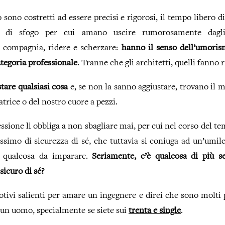
 sono costretti ad essere precisi e rigorosi, il tempo libero d
la di sfogo per cui amano uscire rumorosamente dagli
 compagnia, ridere e scherzare:
hanno il senso dell’umoris
ategoria professionale
. Tranne che gli architetti, quelli fanno r
tare qualsiasi cosa
e, se non la sanno aggiustare, trovano il m
avatrice o del nostro cuore a pezzi.
ssione li obbliga a non sbagliare mai, per cui nel corso del 
ssimo di sicurezza di sé, che tuttavia si coniuga ad un’umi
 qualcosa da imparare.
Seriamente, c’è qualcosa di più 
icuro di sé?
tivi salienti per amare un ingegnere e direi che sono molti 
 un uomo, specialmente se siete sui
trenta e single
.